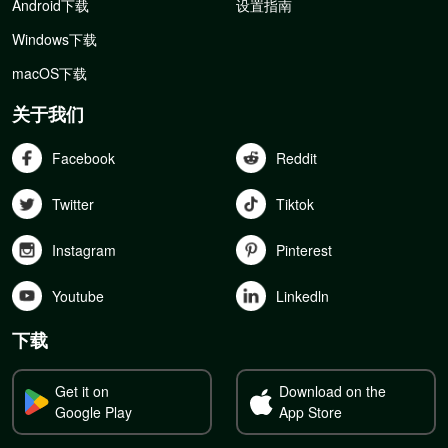
Android下载
设置指南
Windows下载
macOS下载
关于我们
Facebook
Reddit
Twitter
Tiktok
Instagram
Pinterest
Youtube
Linkedln
下载
Get it on
Download on the
Google Play
App Store